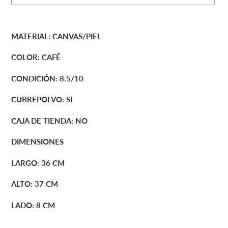
Agregando
el
MATERIAL: CANVAS/PIEL
producto
a
COLOR: CAFÉ
tu
carrito
CONDICIÓN: 8.5/10
de
compra
CUBREPOLVO: SI
CAJA DE TIENDA: NO
DIMENSIONES
LARGO: 36 CM
ALTO: 37 CM
LADO: 8 CM