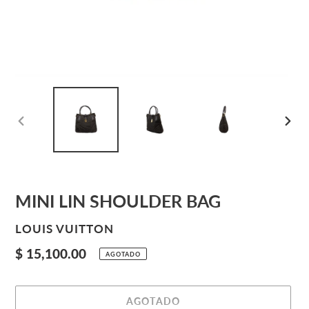
ANTERIOR
SIGU
DIAPOSITIVA
DIAP
MINI LIN SHOULDER BAG
PROVEEDOR
LOUIS VUITTON
Precio
$ 15,100.00
AGOTADO
habitual
AGOTADO